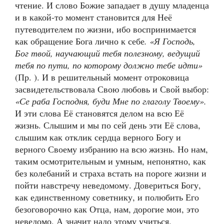
чтение. И слово Божие западает в душу младенца
и в какой-то момент становится для Неё
путеводителем по жизни, ибо воспринимается
как обращение Бога лично к себе
. «Я Господь,
Бог твой, научающий тебя полезному, ведущий
тебя по пути, по которому должно тебе идти»
(Пр. ). И в решительный момент отроковица
засвидетельствовала Свою любовь и Свой выбор:
«Се раба Господня, буди Мне по глаголу Твоему».
И эти слова Её становятся делом на всю Её
жизнь. Слышим и мы по сей день эти Её слова,
слышим как отклик сердца верного Богу и
верного Своему избранию на всю жизнь. Но нам,
таким осмотрительным и умным, непонятно, как
без колебаний и страха встать на пороге жизни и
пойти навстречу неведомому. Довериться Богу,
как единственному советнику, и полюбить Его
безоговорочно как Отца, нам, дорогие мои, это
неведомо. А значит надо этому учиться.