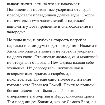
вывод: значит, есть за что их наказывать.
Поношение и постоянные укоризны от людей
преследовали праведников долгие годы. Скорбь
их несколько смягчалась верой и надеждой
вымолить у Бога прощение и благословение на
чадородие.
Но годы шли, и глубокая старость погребла
надежды и сами думы о деторождении. Иоаким и
Анна смирились вполне и не изрекли укоризны
на долю свою. Отринутые людьми, они молитвой
не отступали от Бога, в Нем Одном находя себе
утешение. Их добродетель, искушенная и
вскормленная долгими скорбями, не
поколебалась. Но еще одно тяжкое испытание
готовил чете Промысл Божий. Печатью полной
богооставленности было для Иоакима
отвержение его жертвы в Иерусалимском храме.
Там пред лицом Божиим, как от Самого Бога, он