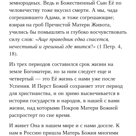
земнородных. Ведь и Божественный Сын Её по
человечеству тоже вкусил смерти. А мы, чада
согрешившего Адама, и тоже согрешающие;
взирая на гроб Пречистой Матери Живота,
учились бы помышлять и глубоко восчувствовать
силу слов: «
Аще праведник едва спасется,
нечестивый и грешный где явится
?» (1 Петр. 4,
18).
Из трех периодов составился срок жизни на
земле Богоматери, но за ним следует еще и
четвертый — это Её жизнь с нами уже после
Успения. И Перст Божий сохраняет этот период
для христианства, и он зримо высвечивается в
истории государств и народов, в нашей с вами
жизни, над которыми Покров Матери Божией
распростерт по сие время.
И живет Она в нашем мире и с нами доселе. К
нам в Россию пришла Матерь Божия многими