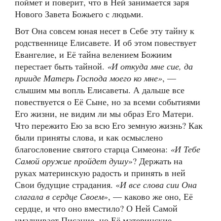
поймет и поверит, что в Ней занимается заря
Нового Завета Божьего с людьми.
Вот Она совсем юная несет в Себе эту тайну к
родственнице Елисавете. И об этом повествует
Евангелие, и Её тайна велением Божиим
перестает быть тайной.
«И откуда мне сие, да
прииде Матерь Господа моего ко мне»
, —
слышим мы вопль Елисаветы. А дальше все
повествуется о Её Сыне, но за всеми событиями
Его жизни, не видим ли мы образ Его Матери.
Что пережито Ею за всю Его земную жизнь? Как
были приняты слова, и как осмыслено
благословение святого старца Симеона:
«И Тебе
Самой оружие пройдет душу
»? Держать на
руках материнскую радость и принять в ней
Свои будущие страдания. «
И все слова сии Она
слагала в сердце Своем
», — каково же оно, Её
сердце, и что оно вместило? О Ней Самой
умалчивает Писание, но Её материнские