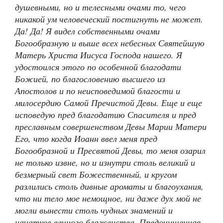
душевными, но и телесными очами то, чего
никакой ум человеческий постигнуть не может.
Да! Да! Я видел собственными очами
Богообразную и выше всех небесных Святейшую
Матерь Христа Иисуса Господа нашего. Я
удостоился этого по особенной благодати
Божией, по благословению высшего из
Апостолов и по неисповедимой благости и
милосердию Самой Пречистой Девы. Еще и еще
исповедую пред благодатию Спасителя и пред
преславным совершенством Девы Марии Матери
Его, что когда Иоанн ввел меня пред
Богообразной и Пресвятой Девы, то меня озарил
не только извне, но и изнутри столь великий и
безмерный свет Божественный, и кругом
разлились столь дивные ароматы и благоухания,
что ни тело мое немощное, ни даже дух мой не
могли вынести столь чудных знамений и
начатков вечного блаженства. Предочищенная