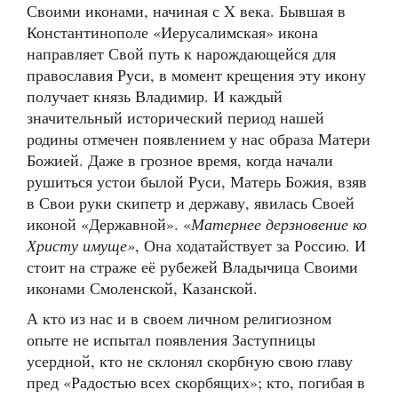
Своими иконами, начиная с X века. Бывшая в
Константинополе «Иерусалимская» икона
направляет Свой путь к нарождающейся для
православия Руси, в момент крещения эту икону
получает князь Владимир. И каждый
значительный исторический период нашей
родины отмечен появлением у нас образа Матери
Божией. Даже в грозное время, когда начали
рушиться устои былой Руси, Матерь Божия, взяв
в Свои руки скипетр и державу, явилась Своей
иконой «Державной». «
Матернее дерзновение ко
Христу имуще»
, Она ходатайствует за Россию. И
стоит на страже её рубежей Владычица Своими
иконами Смоленской, Казанской.
А кто из нас и в своем личном религиозном
опыте не испытал появления Заступницы
усердной, кто не склонял скорбную свою главу
пред «Радостью всех скорбящих»; кто, погибая в