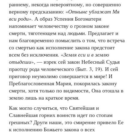
раннему, некогда невероятному, но совершенно
верному предсказанию: «
Отныне
у
блажат Мя
вси роди»
. А образ Успения Богоматери
напоминает человечеству о грозном законе
смерти, тяготеющем над людьми. Предлагает и
нам благовременно помыслить о том, что встреча
со смертью как исполнение закона предстоит
всем без исключения. «
Земля еси и в землю
отыдеши
», — изрек сей закон Небесный Судья
праотцу рода человеческого (Быт. 3, 19). И сей
приговор неумолимо совершается в мире! И
Преблагословенная Мария, покорилась закону
смерти, хотя только по видимости, Она отошла в
землю лишь на краткое время.
Как могло случиться, что Святейшая и
Славнейшая горних воинств идет по стопам
грешных? Други наши, это смирение привело Ее
к исполнению Божьего закона о всех