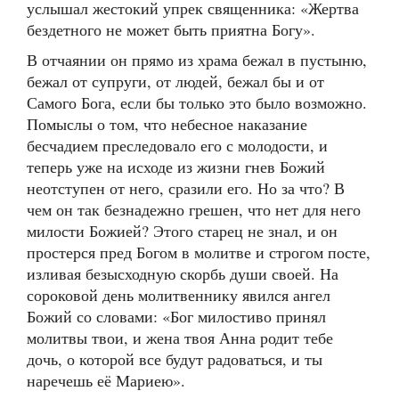
услышал жестокий упрек священника: «Жертва
бездетного не может быть приятна Богу».
В отчаянии он прямо из храма бежал в пустыню,
бежал от супруги, от людей, бежал бы и от
Самого Бога, если бы только это было возможно.
Помыслы о том, что небесное наказание
бесчадием преследовало его с молодости, и
теперь уже на исходе из жизни гнев Божий
неотступен от него, сразили его. Но за что? В
чем он так безнадежно грешен, что нет для него
милости Божией? Этого старец не знал, и он
простерся пред Богом в молитве и строгом посте,
изливая безысходную скорбь души своей. На
сороковой день молитвеннику явился ангел
Божий со словами: «Бог милостиво принял
молитвы твои, и жена твоя Анна родит тебе
дочь, о которой все будут радоваться, и ты
наречешь её Мариею».