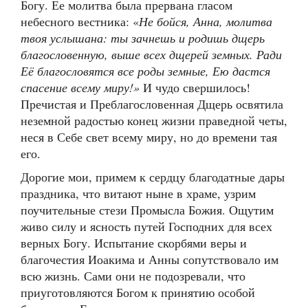
Богу. Ее молитва была прервана гласом
небесного вестника: «
Не бойся, Анна, молитва
твоя услышана: ты зачнешь и родишь дщерь
благословенную, выше всех дщерей земных. Ради
Её благословятся все роды земные, Ею дастся
спасение всему миру!»
И чудо свершилось!
Пречистая и Преблагословенная Дщерь освятила
неземной радостью конец жизни праведной четы,
неся в Себе свет всему миру, но до времени тая
его.
Дорогие мои, примем к сердцу благодатные дары
праздника, что витают ныне в храме, узрим
поучительные стези Промысла Божия. Ощутим
живо силу и ясность путей Господних для всех
верных Богу. Испытание скорбями веры и
благочестия Иоакима и Анны сопутствовало им
всю жизнь. Сами они не подозревали, что
приуготовляются Богом к принятию особой