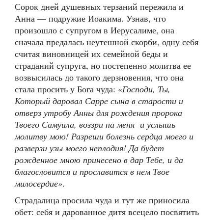
Сорок дней душевных терзаний пережила и
Анна — подружие Иоакима. Узнав, что
произошло с супругом в Иерусалиме, она
сначала предалась неутешной скорби, одну себя
считая виновницей их семейной беды и
страданий супруга, но постепенно молитва ее
возвысилась до такого дерзновения, что она
стала просить у Бога чуда: «
Господи, Ты,
Который даровал Сарре сына в старости и
отверз утробу Анны для рождения пророка
Твоего Самуила, воззри на меня и услышь
молитву мою! Разреши болезнь сердца моего и
разверзи узы моего неплодия! Да будет
рожденное мною принесено в дар Тебе, и да
благословится и прославится в нем Твое
милосердие»
.
Страдалица просила чуда и тут же приносила
обет: себя и дарованное дитя всецело посвятить