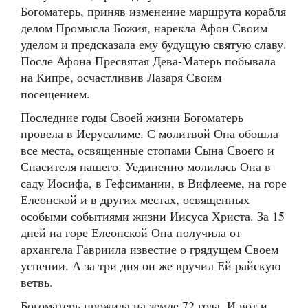
Богоматерь, приняв изменение маршрута корабля
делом Промысла Божия, нарекла Афон Своим
уделом и предсказала ему будущую святую славу.
После Афона Пресвятая Дева-Матерь побывала
на Кипре, осчастливив Лазаря Своим
посещением.
Последние годы Своей жизни Богоматерь
провела в Иерусалиме. С молитвой Она обошла
все места, освященные стопами Сына Своего и
Спасителя нашего. Уединенно молилась Она в
саду Иосифа, в Гефсимании, в Вифлееме, на горе
Елеонской и в других местах, освященных
особыми событиями жизни Иисуса Христа. За 15
дней на горе Елеонской Она получила от
архангела Гавриила известие о грядущем Своем
успении. А за три дня он же вручил Ей райскую
ветвь.
Богоматерь прожила на земле 72 года. И вот и