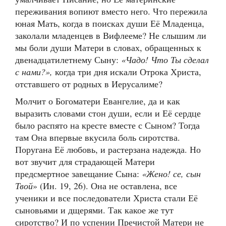
переживания вопиют вместо него. Что пережила
юная Мать, когда в поисках души Её Младенца,
заколали младенцев в Вифлееме? Не слышим ли
мы боли души Матери в словах, обращенных к
двенадцатилетнему Сыну:
«Чадо! Что Ты сделал
с нами?
»
,
когда три дня искали Отрока Христа,
отставшего от родных в Иерусалиме?
Молчит о Богоматери Евангелие, да и как
выразить словами стон души, если и Её сердце
было распято на кресте вместе с Сыном? Тогда
там Она впервые вкусила боль сиротства.
Поругана Её любовь, и растерзана надежда. Но
вот звучит для страдающей Матери
предсмертное завещание Сына:
«Жено
! се, сын
Твой
» (Ин. 19, 26). Она не оставлена, все
ученики и все последователи Христа стали Её
сыновьями и дщерями. Так какое же тут
сиротство? И по успении Пречистой Матери не