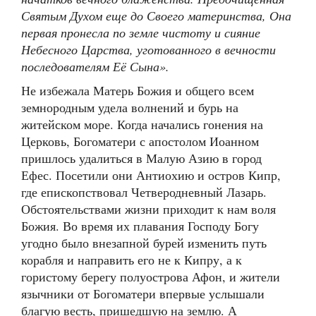
Святым Духом еще до Своего материнства, Она
первая пронесла по земле чистоту и сияние
Небесного Царства, уготованного в вечности
последователям Её Сына».
Не избежала Матерь Божия и общего всем
земнородным удела волнений и бурь на
житейском море. Когда начались гонения на
Церковь, Богоматери с апостолом Иоанном
пришлось удалиться в Малую Азию в город
Ефес. Посетили они Антиохию и остров Кипр,
где епископствовал Четверодневный Лазарь.
Обстоятельствами жизни приходит к нам воля
Божия. Во время их плавания Господу Богу
угодно было внезапной бурей изменить путь
корабля и направить его не к Кипру, а к
гористому берегу полуострова Афон, и жители
язычники от Богоматери впервые услышали
благую весть, пришедшую на землю. А