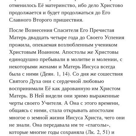
отменилось Её материнство, ибо дело Христово
продолжается и будет продолжаться до Его
Славного Второго пришествия.
После Вознесения Спасителя Его Пречистая
Матерь двадцать четыре года до Своего Успения
прожила, опекаемая возлюбленным учеником
Христовым Иоанном. Апостолы же Христовы
единодушно пребывали в молитве и молении, с
некоторыми женами и Матерь Иисуса всегда
была с ними (Деян. 1, 14). Со дня же сошествия
Святого Духа они с сердечной любовью
воспринимали Её как дарованную им Христом
Матерь. В Ней видели они зримо выраженные
черты своего Учителя. А Она с этого времени,
общаясь с ними, стала открывать апостолам
многое о земной жизни Иисуса Христа, чего они
не знали. Она передавала им те «глаголы»,
которые многие годы сохраняла (Лк. 2, 51) и