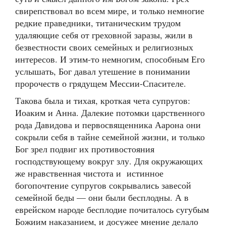
свирепствовал во всем мире, и только немногие
редкие праведники, титаническим трудом
удаляющие себя от греховной заразы, жили в
безвестности своих семейных и религиозных
интересов. И этим-то немногим, способным Его
услышать, Бог давал утешение в понимании
пророчеств о грядущем Мессии-Спасителе.
Такова была и тихая, кроткая чета супругов:
Иоаким и Анна. Далекие потомки царственного
рода Давидова и первосвященника Аарона они
сокрыли себя в тайне семейной жизни, и только
Бог зрел подвиг их противостояния
господствующему вокруг злу. Для окружающих
же нравственная чистота и истинное
богопочтение супругов сокрывались завесой
семейной беды — они были бесплодны. А в
еврейском народе бесплодие почиталось сугубым
Божиим наказанием, и досужее мнение делало