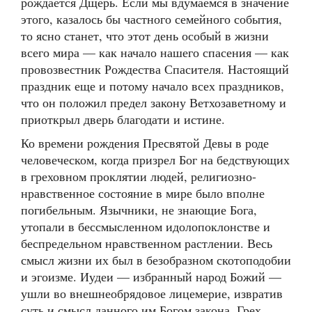
рождается Дщерь. Если мы вдумаемся в значение
этого, казалось бы частного семейного события,
то ясно станет, что этот день особый в жизни
всего мира — как начало нашего спасения — как
провозвестник Рождества Спасителя. Настоящий
праздник еще и потому начало всех праздников,
что он положил предел закону Ветхозаветному и
приоткрыл дверь благодати и истине.
Ко времени рождения Пресвятой Девы в роде
человеческом, когда призрел Бог на бедствующих
в греховном проклятии людей, религиозно-
нравственное состояние в мире было вполне
погибельным. Язычники, не знающие Бога,
утопали в бессмысленном идолопоклонстве и
беспредельном нравственном растлении. Весь
смысл жизни их был в безобразном скотоподобии
и эгоизме. Иудеи — избранный народ Божий —
ушли во внешнеобрядовое лицемерие, извратив
суть и смысл данного им Богом закона. Грех