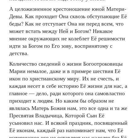
А целожизненное крестоношение юной Матери-
Девы. Как проходит Она сквозь обступающие Её
беды? Как не отступает Она ни перед всем, что
может встать между Ней и Богом? Никакое
мнение окружающих не колеблет Её решимости
идти за Богом по Его зову, воспринятому с
детства.
Количество сведений о жизни Богоотроковицы
Марии немалое, даже и в примере шествия Её
икон по христианскому миру. Их не счесть, и
каждая несет в себе историю Её жизни для нас, а
главное — дело, ради которого она самовластно
приходит к людям. Но каким бы образом не
являлась Матерь Божия нам, это все одна и та же
Пресвятая Владычица, Которой Сын Её
усыновил нас. И всякий праздник, посвященный
Её иконам, каждый раз напоминает нам, что Её
материнское око не оставляет нас надолго без Её