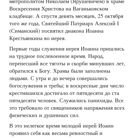
митрополитом Николаем (Ярушевичем) в храме
Воскресения Христова на Ваганьковском
кладбище. А спустя девять месяцев, 25 октября
того же года, Святейший Патриарх Алексий I
(Симанский) посвятил диакона Иоанна
Крестьянкина во иерея.
Первые годы служения иерея Иоанна пришлись
на трудное послевоенное время. Народ,
перенесший все тяготы и скорби минувших лет,
обратился к Богу. Храмы были заполнены
людьми. С утра и до вечера совершались
богослужения и требы; в воскресные дни число
крестившихся достигало от пятидесяти до ста
пятидесяти человек. Служились панихиды. Все
это требовало от священников напряжения всех
физических и душевных сил.
В это нелегкое время молодой иерей Иоанн
проявил себя как весьма ревностный и