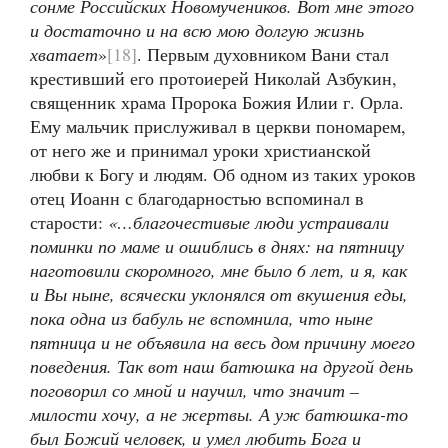
сонме Российских Новомучеников. Вот мне этого
и достаточно и на всю мою долгую жизнь
хватает
»
[18]
. Первым духовником Вани стал
крестивший его протоиерей Николай Азбукин,
священник храма Пророка Божия Илии г. Орла.
Ему мальчик прислуживал в церкви пономарем,
от него же и принимал уроки христианской
любви к Богу и людям. Об одном из таких уроков
отец Иоанн с благодарностью вспоминал в
старости:
«…благочестивые люди устраивали
поминки по маме и ошиблись в днях: на пятницу
наготовили скоромного, мне было 6 лет, и я, как
и Вы ныне, всячески уклонялся от вкушения еды,
пока одна из бабуль не вспомнила, что ныне
пятница и не объявила на весь дом причину моего
поведения. Так вот наш батюшка на другой день
поговорил со мной и научил, что значит –
милости хочу, а не жертвы. А уж батюшка-то
был Божий человек, и умел любить Бога и