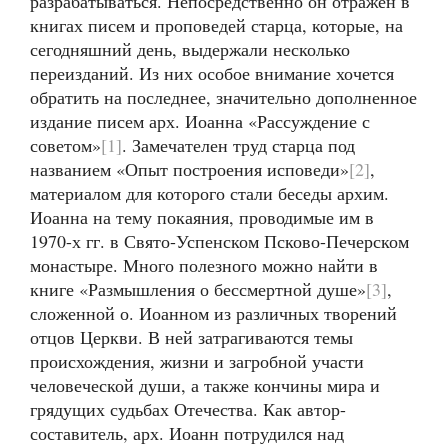
разрабатываться. Непосредственно он отражен в
книгах писем и проповедей старца, которые, на
сегодняшний день, выдержали несколько
переизданий. Из них особое внимание хочется
обратить на последнее, значительно дополненное
издание писем арх. Иоанна «Рассуждение с
советом»
[1]
. Замечателен труд старца под
названием «Опыт построения исповеди»
[2]
,
материалом для которого стали беседы архим.
Иоанна на тему покаяния, проводимые им в
1970-х гг. в Свято-Успенском Псково-Печерском
монастыре. Много полезного можно найти в
книге «Размышления о бессмертной душе»
[3]
,
сложенной о. Иоанном из различных творений
отцов Церкви. В ней затрагиваются темы
происхождения, жизни и загробной участи
человеческой души, а также кончины мира и
грядущих судьбах Отечества. Как автор-
составитель, арх. Иоанн потрудился над