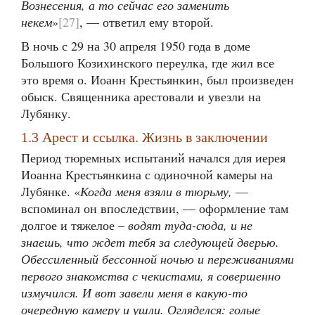
Вознесения, а то сейчас его заменить
некем
»
[27]
, — ответил ему второй.
В ночь с 29 на 30 апреля 1950 года в доме
Большого Козихинского переулка, где жил все
это время о. Иоанн Крестьянкин, был произведен
обыск. Священника арестовали и увезли на
Лубянку.
1.3 Арест и ссылка. Жизнь в заключении
Период тюремных испытаний начался для иерея
Иоанна Крестьянкина с одиночной камеры на
Лубянке. «
Когда меня взяли в тюрьму,
—
вспоминал он впоследствии, — оформление там
долгое и тяжелое –
водят туда-сюда, и не
знаешь, что ждет тебя за следующей дверью.
Обессиленный бессонной ночью и переживаниями
первого знакомства с чекистами, я совершенно
измучился. И вот завели меня в какую-то
очередную камеру и ушли. Огляделся: голые