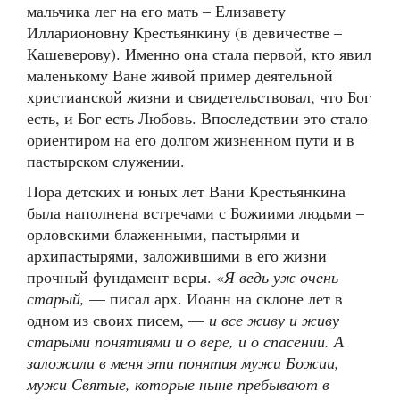
мальчика лег на его мать – Елизавету
Илларионовну Крестьянкину (в девичестве –
Кашеверову). Именно она стала первой, кто явил
маленькому Ване живой пример деятельной
христианской жизни и свидетельствовал, что Бог
есть, и Бог есть Любовь. Впоследствии это стало
ориентиром на его долгом жизненном пути и в
пастырском служении.
Пора детских и юных лет Вани Крестьянкина
была наполнена встречами с Божиими людьми –
орловскими блаженными, пастырями и
архипастырями, заложившими в его жизни
прочный фундамент веры. «
Я ведь уж очень
старый,
— писал арх. Иоанн на склоне лет в
одном из своих писем, —
и все живу и живу
старыми понятиями и о вере, и о спасении. А
заложили в меня эти понятия мужи Божии,
мужи Святые, которые ныне пребывают в