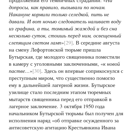
продолжении его темничных страданий: «
На
допросы, как правило, вызывали по ночам.
Накануне кормили только селедкой, пить не
давали. И вот ночью следователь наливает воду
из графина, а ты, томимый жаждой и без сна
несколько суток, стоишь перед ним, освещенный
слепящим светом ламп
»
[29]
. В середине августа
на смену Лефортовской тюрьме пришла
Бутырская, где молодого священника поместили
в камеру с уголовными заключенными, «
к новой
пастве…
»
[30]
. Здесь он впервые соприкоснулся с
преступным миром, что существенно помогло
ему в дальнейшей лагерной жизни. Бутырское
узилище стало последним этапом тюремных
мытарств священника перед его отправкой в
лагерное заключение. 3 октября 1950 года
начальником Бутырской тюрьмы был получен для
исполнения наряд «об отправке осужденного за
антисоветскую агитацию Крестьянкина Ивана