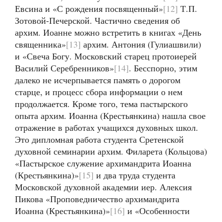
Евсина и «С рождения посвященный»
[12]
Т.П.
Зотовой-Печерской. Частично сведения об
архим. Иоанне можно встретить в книгах «День
священника»
[13]
архим. Антония (Гулиашвили)
и «Свеча Богу. Московский старец протоиерей
Василий Серебренников»
[14]
. Бесспорно, этим
далеко не исчерпывается память о дорогом
старце, и процесс сбора информации о нем
продолжается. Кроме того, тема пастырского
опыта архим. Иоанна (Крестьянкина) нашла свое
отражение в работах учащихся духовных школ.
Это дипломная работа студента Сретенской
духовной семинарии архим. Филарета (Кольцова)
«Пастырское служение архимандрита Иоанна
(Крестьянкина)»
[15]
и два труда студента
Московской духовной академии иер. Алексия
Пикова «Проповедничество архимандрита
Иоанна (Крестьянкина)»
[16]
и «Особенности