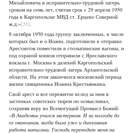
Михайловича в исправительно-трудовой лагерь
сроком на семь лет, считая срок с 29 апреля 1950
года в Каргопольлаг МВД ст. Ерцево Северной
ж.д.»
[31]
.
8 октября 1950 года группу заключенных, в числе
которых был и о.Иоанн, подготовили к отправке.
Арестантов поместили в столыпинские вагоны, и
под охраной конвоя отправили с Ярославского
вокзала г. Москвы в далекий Каргопольский
исправительно-трудовой лагерь Архангельской
области. На этом закончился московский период
жизни священника Иоанна Крестьянкина.
Свой арест и все пережитое вслед за ним в
застенках советских тюрем он осмысливал,
сохраняя веру во Всемогущий Промысл Божий:
«
В Академии учился экстерном. И за полгода до
ее окончания, когда была уже и дипломная
работа написана, Господь переводит меня на