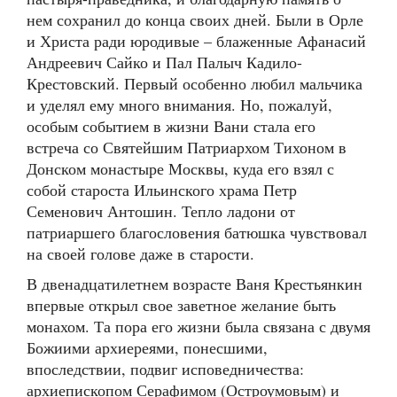
нем сохранил до конца своих дней. Были в Орле
и Христа ради юродивые – блаженные Афанасий
Андреевич Сайко и Пал Палыч Кадило-
Крестовский. Первый особенно любил мальчика
и уделял ему много внимания. Но, пожалуй,
особым событием в жизни Вани стала его
встреча со Святейшим Патриархом Тихоном в
Донском монастыре Москвы, куда его взял с
собой староста Ильинского храма Петр
Семенович Антошин. Тепло ладони от
патриаршего благословения батюшка чувствовал
на своей голове даже в старости.
В двенадцатилетнем возрасте Ваня Крестьянкин
впервые открыл свое заветное желание быть
монахом. Та пора его жизни была связана с двумя
Божиими архиереями, понесшими,
впоследствии, подвиг исповедничества:
архиепископом Серафимом (Остроумовым) и