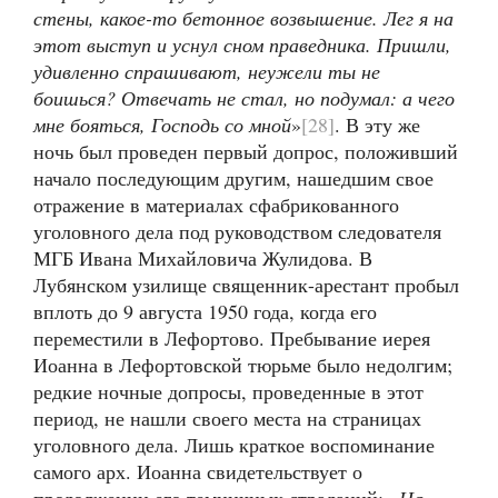
стены, какое-то бетонное возвышение. Лег я на
этот выступ и уснул сном праведника. Пришли,
удивленно спрашивают, неужели ты не
боишься? Отвечать не стал, но подумал: а чего
мне бояться, Господь со мной
»
[28]
. В эту же
ночь был проведен первый допрос, положивший
начало последующим другим, нашедшим свое
отражение в материалах сфабрикованного
уголовного дела под руководством следователя
МГБ Ивана Михайловича Жулидова. В
Лубянском узилище священник-арестант пробыл
вплоть до 9 августа 1950 года, когда его
переместили в Лефортово. Пребывание иерея
Иоанна в Лефортовской тюрьме было недолгим;
редкие ночные допросы, проведенные в этот
период, не нашли своего места на страницах
уголовного дела. Лишь краткое воспоминание
самого арх. Иоанна свидетельствует о