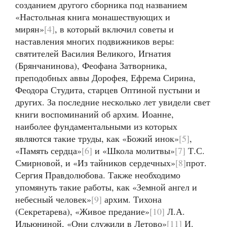
созданием другого сборника под названием
«Настольная книга монашествующих и
мирян»
[4]
, в который включил советы и
наставления многих подвижников веры:
святителей Василия Великого, Игнатия
(Брянчанинова), Феофана Затворника,
преподобных аввы Дорофея, Ефрема Сирина,
Феодора Студита, старцев Оптиной пустыни и
других. За последние несколько лет увидели свет
книги воспоминаний об архим. Иоанне,
наиболее фундаментальными из которых
являются такие труды, как «Божий инок»
[5]
,
«Память сердца»
[6]
и «Школа молитвы»
[7]
Т.С.
Смирновой, и «Из тайников сердечных»
[8]
прот.
Сергия Правдолюбова. Также необходимо
упомянуть такие работы, как «Земной ангел и
небесный человек»
[9]
архим. Тихона
(Секретарева), «Живое предание»
[10]
Л.А.
Ильюниной, «Они служили в Летово»
[11]
И.