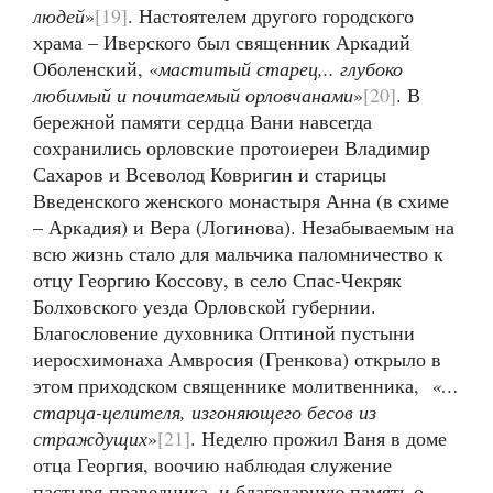
людей
»
[19]
. Настоятелем другого городского
храма – Иверского был священник Аркадий
Оболенский, «
маститый старец,.. глубоко
любимый и почитаемый орловчанами
»
[20]
. В
бережной памяти сердца Вани навсегда
сохранились орловские протоиереи Владимир
Сахаров и Всеволод Ковригин и старицы
Введенского женского монастыря Анна (в схиме
– Аркадия) и Вера (Логинова). Незабываемым на
всю жизнь стало для мальчика паломничество к
отцу Георгию Коссову, в село Спас-Чекряк
Болховского уезда Орловской губернии.
Благословение духовника Оптиной пустыни
иеросхимонаха Амвросия (Гренкова) открыло в
этом приходском священнике молитвенника,
«…
старца-целителя, изгоняющего бесов из
страждущих
»
[21]
. Неделю прожил Ваня в доме
отца Георгия, воочию наблюдая служение
пастыря-праведника, и благодарную память о