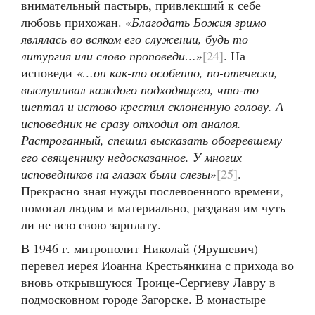
внимательный пастырь, привлекший к себе
любовь прихожан. «
Благодать Божия зримо
являлась во всяком его служении, будь то
литургия или слово проповеди…
»
[24]
. На
исповеди
«…он как-то особенно, по-отечески,
выслушивал каждого подходящего, что-то
шептал и истово крестил склоненную голову. А
исповедник не сразу отходил от аналоя.
Растроганный, спешил высказать обогревшему
его священнику недосказанное. У многих
исповедников на глазах были слезы
»
[25]
.
Прекрасно зная нужды послевоенного времени,
помогал людям и материально, раздавая им чуть
ли не всю свою зарплату.
В 1946 г. митрополит Николай (Ярушевич)
перевел иерея Иоанна Крестьянкина с прихода во
вновь открывшуюся Троице-Сергиеву Лавру в
подмосковном городе Загорске. В монастыре