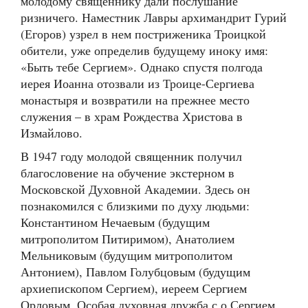
молодому священнику дали послушание
ризничего. Наместник Лавры архимандрит Гурий
(Егоров) узрел в нем постриженика Троицкой
обители, уже определив будущему иноку имя:
«Быть тебе Сергием». Однако спустя полгода
иерея Иоанна отозвали из Троице-Сергиева
монастыря и возвратили на прежнее место
служения – в храм Рождества Христова в
Измайлово.
В 1947 году молодой священник получил
благословение на обучение экстерном в
Московской Духовной Академии. Здесь он
познакомился с близкими по духу людьми:
Константином Нечаевым (будущим
митрополитом Питиримом), Анатолием
Мельниковым (будущим митрополитом
Антонием), Павлом Голубцовым (будущим
архиепископом Сергием), иереем Сергием
Орловым. Особая духовная дружба с о.Сергием,